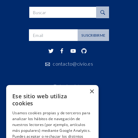
SUSCRIBIRME
contacto@civio.es
Todos los datos
×
Ese sitio web utiliza
Áreas
cookies
Colecciones
Usamos cookies propias y de terceros para
Sobre Civio Datos
analizar los hábitos de navegación de
Contacto
nuestros lectores (por ejemplo, artículos
más populares) mediante Google Analytics.
Condiciones de uso
Puedes aceptar o rechazar los distintos