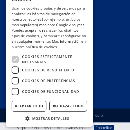
Usamos cookies propias y de terceros para
Sobre Civio Datos
analizar los hábitos de navegación de
Contacto
nuestros lectores (por ejemplo, artículos
más populares) mediante Google Analytics.
Condiciones de uso
Puedes aceptar o rechazar los distintos
tipos de cookies, y cambiar tu configuración
en cualquier momento. Más información en
Poder
nuestra política de cookies.
Justicia
COOKIES ESTRICTAMENTE
Contratación
NECESARIAS
Lo Público
COOKIES DE RENDIMIENTO
Sanidad
COOKIES DE PREFERENCIAS
Transparencia
COOKIES DE FUNCIONALIDAD
Medio Ambiente
ACEPTAR TODO
RECHAZAR TODO
Fundación Ciudadana Civio
| Licencia
CC BY-SA 3.0
MOSTRAR DETALLES
Aviso legal
Política de privacidad
Política de cookies
¡Sorpresa! Nosotros también usamos cookies.
Entendido