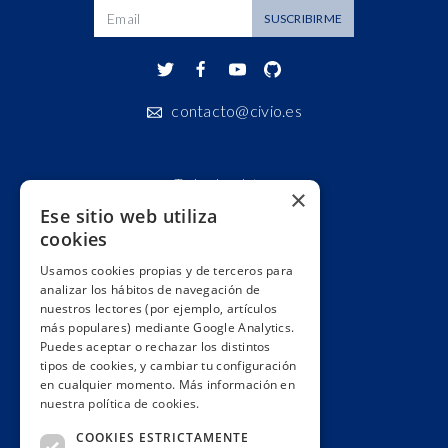
SUSCRIBIRME
contacto@civio.es
Todos los datos
×
Ese sitio web utiliza
Áreas
cookies
Colecciones
Usamos cookies propias y de terceros para
Sobre Civio Datos
analizar los hábitos de navegación de
Contacto
nuestros lectores (por ejemplo, artículos
más populares) mediante Google Analytics.
Condiciones de uso
Puedes aceptar o rechazar los distintos
tipos de cookies, y cambiar tu configuración
en cualquier momento. Más información en
Poder
nuestra política de cookies.
Justicia
COOKIES ESTRICTAMENTE